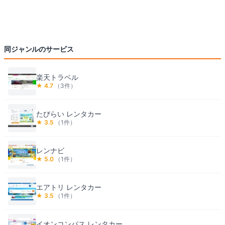
同ジャンルのサービス
楽天トラベル
★
4.7
（
3
件）
たびらい レンタカー
★
3.5
（
1
件）
レンナビ
★
5.0
（
1
件）
エアトリ レンタカー
★
3.5
（
1
件）
イオンコンパス レンタカー