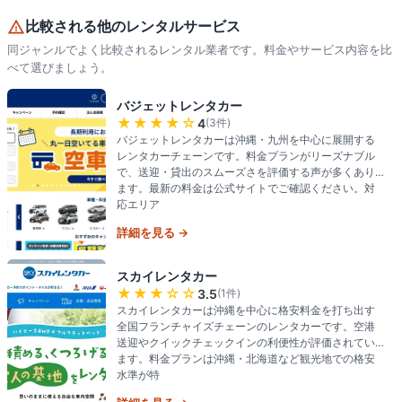
比較される他のレンタルサービス
同ジャンルでよく比較されるレンタル業者です。料金やサービス内容を比
べて選びましょう。
バジェットレンタカー
★★★★
☆
4
(
3
件)
バジェットレンタカーは沖縄・九州を中心に展開する
レンタカーチェーンです。料金プランがリーズナブル
で、送迎・貸出のスムーズさを評価する声が多くあり
ます。最新の料金は公式サイトでご確認ください。対
応エリア
詳細を見る →
スカイレンタカー
★★★
☆☆
3.5
(
1
件)
スカイレンタカーは沖縄を中心に格安料金を打ち出す
全国フランチャイズチェーンのレンタカーです。空港
送迎やクイックチェックインの利便性が評価されてい
ます。料金プランは沖縄・北海道など観光地での格安
水準が特