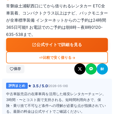
常磐線土浦駅西口にてから借りれるレンタカー ETC全
車装着、コンパクトクラス以上はナビ、バックモニター
が全車標準装備 インターネットからのご予約は24時間
365日可能!! お電話でのご予約は朝8時～夜8時0120-
635-538まで。
公式サイトで詳細を見る
比較で安く借りる
→
保存
B!
★
3.5
/ 5.0
評判まとめ
(
2026-05-06
)
中古車販売店の在庫車両を活用した格安レンタカーチェーン。
3時間・〜とコスト面で支持される。短時間利用向きで、保
険・乗り捨て不可など条件への理解が必要な点が指摘されてい
る。最新の料金は公式サイトでご確認ください。