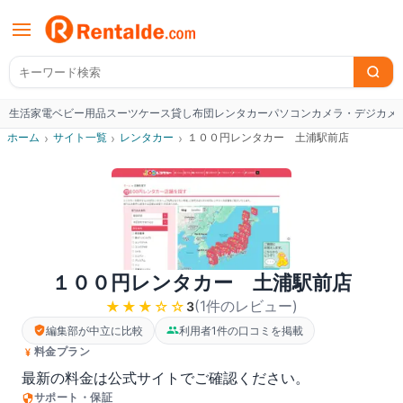
生活家電
ベビー用品
スーツケース
貸し布団
レンタカー
パソコン
カメラ・デジカメ
W
ホーム
›
サイト一覧
›
レンタカー
›
１００円レンタカー 土浦駅前店
１００円レンタカー 土浦駅前店
(
1
件のレビュー
)
★★★
☆☆
3
編集部が中立に比較
利用者1件の口コミを掲載
料金プラン
最新の料金は公式サイトでご確認ください。
サポート・保証