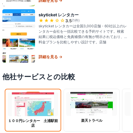
詳細を見る →
skyticket レンタカー
★★★
☆☆
3.5
(
1
件)
skyticket レンタカーは全国3,000店舗・60社以上のレ
ンタカー会社を一括比較できる予約サイトです。検索
結果に税込価格と免責補償の有無が明示されており、
料金プランを比較しやすい設計です。店舗
詳細を見る →
他社サービスとの比較
閲覧中
楽天トラベル
１００円レンタカー 土浦駅前
店