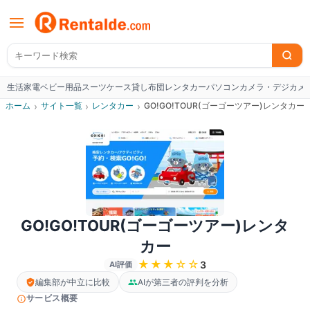
生活家電
ベビー用品
スーツケース
貸し布団
レンタカー
パソコン
カメラ・デジカメ
W
ホーム
›
サイト一覧
›
レンタカー
›
GO!GO!TOUR(ゴーゴーツアー)レンタカー
GO!GO!TOUR(ゴーゴーツアー)レンタ
カー
★★★
☆☆
3
AI評価
編集部が中立に比較
AIが第三者の評判を分析
サービス概要