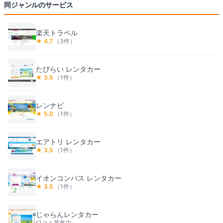
同ジャンルのサービス
楽天トラベル
★
4.7
（
3
件）
たびらい レンタカー
★
3.5
（
1
件）
レンナビ
★
5.0
（
1
件）
エアトリ レンタカー
★
3.5
（
1
件）
イオンコンパス レンタカー
★
3.5
（
1
件）
じゃらんレンタカー
口コミ募集中