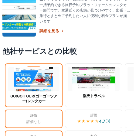
一括予約できる旅行予約プラットフォームのレンタカ
ー部門です。空港近くの店舗が見つけやすく、出張・
旅行とまとめて予約したい人に便利な料金プランが揃
います
詳細を見る →
他社サービスとの比較
閲覧中
楽天トラベル
GO!GO!TOUR(ゴーゴーツア
ー)レンタカー
評価
評価
★★★★
☆
4.7
(
3
)
評価なし
料金