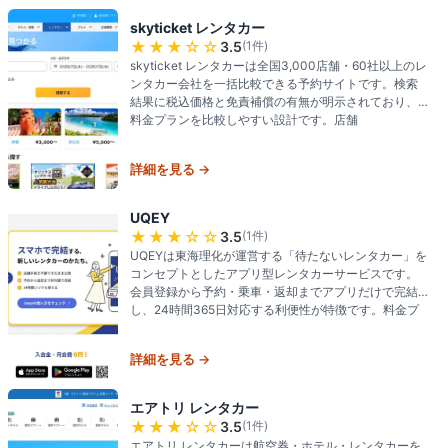
skyticket レンタカー
★★★
☆☆
3.5
(
1
件)
skyticket レンタカーは全国3,000店舗・60社以上のレ
ンタカー会社を一括比較できる予約サイトです。検索
結果に税込価格と免責補償の有無が明示されており、
料金プランを比較しやすい設計です。店舗
詳細を見る →
UQEY
★★★
☆☆
3.5
(
1
件)
UQEYは東海理化が運営する「待たないレンタカー」を
コンセプトとしたアプリ型レンタカーサービスです。
会員登録から予約・乗車・返却までアプリだけで完結
し、24時間365日対応する利便性が特徴です。料金プ
詳細を見る →
エアトリ レンタカー
★★★
☆☆
3.5
(
1
件)
エアトリ レンタカーは航空券・ホテル・レンタカーを