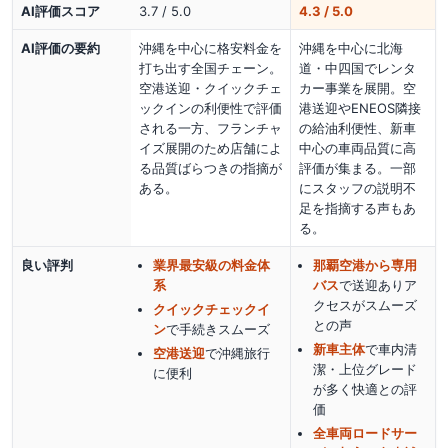
AI評価スコア
3.7 / 5.0
4.3 / 5.0
AI評価の要約
沖縄を中心に格安料金を
沖縄を中心に北海
打ち出す全国チェーン。
道・中四国でレンタ
空港送迎・クイックチェ
カー事業を展開。空
ックインの利便性で評価
港送迎やENEOS隣接
される一方、フランチャ
の給油利便性、新車
イズ展開のため店舗によ
中心の車両品質に高
る品質ばらつきの指摘が
評価が集まる。一部
ある。
にスタッフの説明不
足を指摘する声もあ
る。
良い評判
業界最安級の料金体
那覇空港から専用
系
バス
で送迎ありア
クセスがスムーズ
クイックチェックイ
との声
ン
で手続きスムーズ
新車主体
で車内清
空港送迎
で沖縄旅行
潔・上位グレード
に便利
が多く快適
との評
価
全車両ロードサー