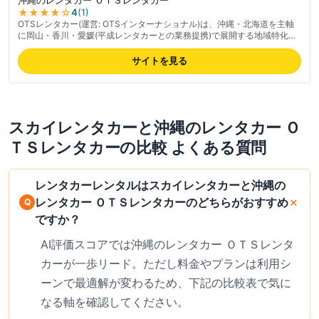
★★★★
☆
4
(
1
)
OTSレンタカー(運営: OTSインターナショナル)は、沖縄・北海道を主軸
に岡山・香川・愛媛(平成レンタカーとの業務提携)で展開する地域特化型
レンタカー。コンパクト(S-class)・ハイブリッド/エコ・SUV/クロスオー
バー・7〜8人乗りワゴン・バン・バス・アルファード(プレミアム)・キャ
サイトを見る
ンピングカーまで幅広い車種を揃え、リゾート観光から大人数旅行まで対
応。空港無料送迎サービスを全エリアで提供、車両は3年以下の新しさで
安全装備標準。地域内の他店舗での乗り捨ても可能、早期予約割引や期間
限定キャンペーンも実施。最新の料金は公式サイトでご確認ください。
スカイレンタカー
と
沖縄のレンタカー Ｏ
ＴＳレンタカー
の比較 よくある質問
レンタカーレンタルはスカイレンタカーと沖縄の
レンタカー ＯＴＳレンタカーのどちらがおすすめ
ですか？
AI評価スコアでは沖縄のレンタカー ＯＴＳレンタ
カーが一歩リード。ただし料金やプランは利用シ
ーンで最適解が変わるため、下記の比較表で気に
なる軸を確認してください。