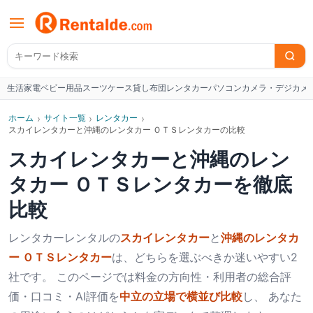
生活家電
ベビー用品
スーツケース
貸し布団
レンタカー
パソコン
カメラ・デジカメ
W
ホーム
›
サイト一覧
›
レンタカー
›
スカイレンタカーと沖縄のレンタカー ＯＴＳレンタカーの比較
スカイレンタカー
と
沖縄のレン
タカー ＯＴＳレンタカー
を徹底
比較
レンタカー
レンタルの
スカイレンタカー
と
沖縄のレンタカ
ー ＯＴＳレンタカー
は、どちらを選ぶべきか迷いやすい2
社です。 このページでは料金の方向性・利用者の総合評
価・口コミ・AI評価を
中立の立場で横並び比較
し、 あなた