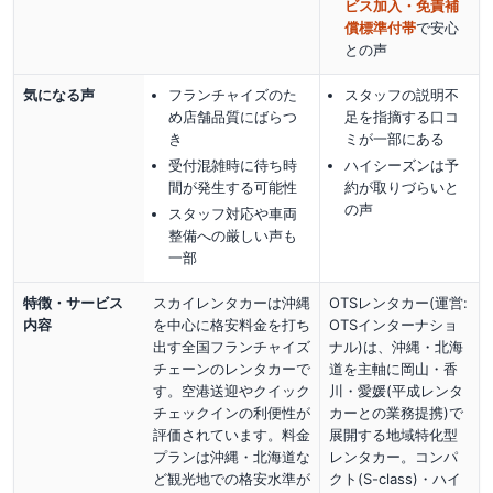
ビス加入・免責補
償標準付帯
で安心
との声
気になる声
フランチャイズのた
スタッフの説明不
め店舗品質にばらつ
足を指摘する口コ
き
ミが一部にある
受付混雑時に待ち時
ハイシーズンは予
間が発生する可能性
約が取りづらいと
の声
スタッフ対応や車両
整備への厳しい声も
一部
特徴・サービス
スカイレンタカーは沖縄
OTSレンタカー(運営:
内容
を中心に格安料金を打ち
OTSインターナショ
出す全国フランチャイズ
ナル)は、沖縄・北海
チェーンのレンタカーで
道を主軸に岡山・香
す。空港送迎やクイック
川・愛媛(平成レンタ
チェックインの利便性が
カーとの業務提携)で
評価されています。料金
展開する地域特化型
プランは沖縄・北海道な
レンタカー。コンパ
ど観光地での格安水準が
クト(S-class)・ハイ