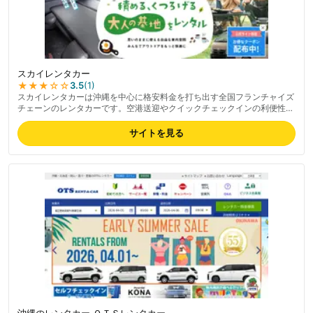
スカイレンタカー
★★★
☆☆
3.5
(
1
)
スカイレンタカーは沖縄を中心に格安料金を打ち出す全国フランチャイズ
チェーンのレンタカーです。空港送迎やクイックチェックインの利便性が
評価されています。料金プランは沖縄・北海道など観光地での格安水準が
特徴で、最新の料金は公式サイトでご確認ください。対応エリアは全国都
サイトを見る
道府県を網羅しつつ、特に沖縄県・北海道での店舗網が充実しています。
フランチャイズ展開のため店舗ごとに対応のばらつきの指摘もあり、利用
前に該当店舗の口コミ確認をおすすめします。
沖縄のレンタカー ＯＴＳレンタカー