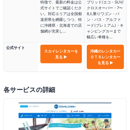
特徴で、最新の料金は公
ブリッド/エコ・SUV/
式サイトでご確認くださ
クロスオーバー・7〜
い。対応エリアは全国都
8人乗りワゴン・バ
道府県を網羅しつつ、特
ン・バス・アルファ
に沖縄県・北海道での店
ード(プレミアム)・キ
舗網が充実し…
ャンピングカーまで
幅広い車種を…
公式サイト
スカイレンタカー
を
沖縄のレンタカー
見る ▶
ＯＴＳレンタカー
を見る ▶
各サービスの詳細