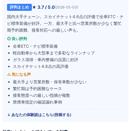
★
3.7
/ 5.0
評判まとめ
(
2026-05-03
)
国内大手チェーン。スカイチケット4.6点の評価で全車ETC・ナ
ビ標準装備が好評。一方、最大手と比べ営業所数が少なく繁忙
期予約困難、接客対応への厳しい声も。
◎ 良い評判
全車ETC・ナビ標準装備
軽自動車から大型車まで多彩なラインナップ
ガラス清掃・車内整備の品質に好評
スカイチケット4.6点の高評価
△ 気になる声
最大手より営業所数・保有車数が少ない
繁忙期は予約困難なケース
接客態度への厳しい指摘が複数
禁煙車指定の確認漏れ事例
↓ あなたの体験談はこちら(投稿する)