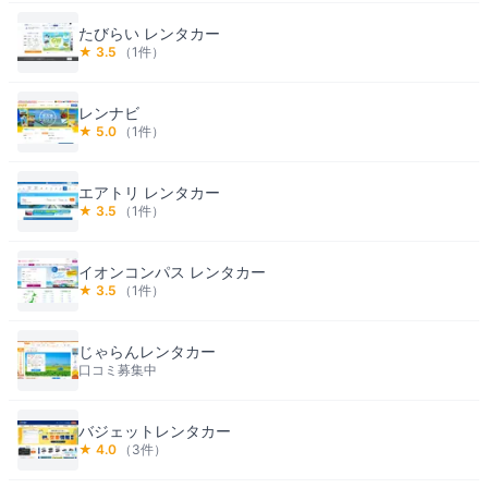
たびらい レンタカー
★
3.5
（
1
件）
レンナビ
★
5.0
（
1
件）
エアトリ レンタカー
★
3.5
（
1
件）
イオンコンパス レンタカー
★
3.5
（
1
件）
じゃらんレンタカー
口コミ募集中
バジェットレンタカー
★
4.0
（
3
件）