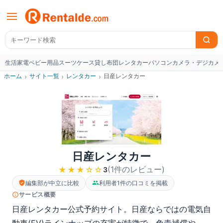
生活家電
ベビー用品
スーツケース
貸し布団
レンタカー
パソコン
カメラ・デジカメ
W
ホーム
›
サイト一覧
›
レンタカー
›
日産レンタカー
日産レンタカー
(
1
件のレビュー
)
★★★
☆☆
3
編集部が中立に比較
利用者1件の口コミを掲載
サービス概要
日産レンタカー公式予約サイト。日産ならではの電気自