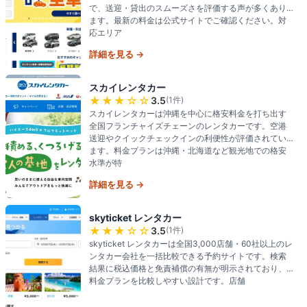
で、送迎・貸出のスムーズさを評価する声が多くあり
ます。最新の料金は公式サイトでご確認ください。対
応エリア
詳細を見る →
スカイレンタカー
★★★
☆☆
3.5
(
1
件)
スカイレンタカーは沖縄を中心に格安料金を打ち出す
全国フランチャイズチェーンのレンタカーです。空港
送迎やクイックチェックインの利便性が評価されてい
ます。料金プランは沖縄・北海道など観光地での格安
水準が特
詳細を見る →
skyticket レンタカー
★★★
☆☆
3.5
(
1
件)
skyticket レンタカーは全国3,000店舗・60社以上のレ
ンタカー会社を一括比較できる予約サイトです。検索
結果に税込価格と免責補償の有無が明示されており、
料金プランを比較しやすい設計です。店舗