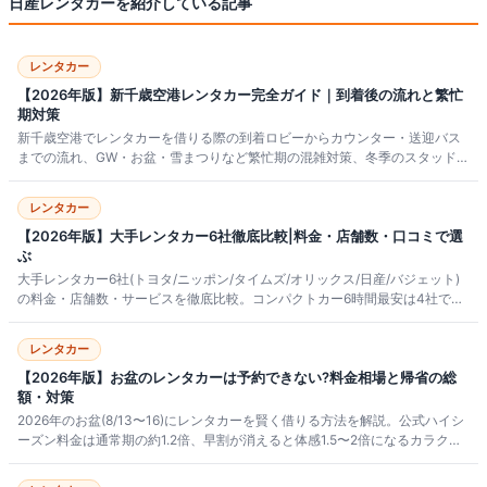
日産レンタカー
を紹介している記事
レンタカー
【2026年版】新千歳空港レンタカー完全ガイド｜到着後の流れと繁忙
期対策
新千歳空港でレンタカーを借りる際の到着ロビーからカウンター・送迎バス
までの流れ、GW・お盆・雪まつりなど繁忙期の混雑対策、冬季のスタッドレ
スタイヤ必須情報、主要業者の料金相場や乗り捨て条件まで2026年版で詳し
くまとめました。
レンタカー
【2026年版】大手レンタカー6社徹底比較|料金・店舗数・口コミで選
ぶ
大手レンタカー6社(トヨタ/ニッポン/タイムズ/オリックス/日産/バジェット)
の料金・店舗数・サービスを徹底比較。コンパクトカー6時間最安は4社で約
6,000円台。会員割引・予約方法・シーン別おすすめを解説。
レンタカー
【2026年版】お盆のレンタカーは予約できない?料金相場と帰省の総
額・対策
2026年のお盆(8/13〜16)にレンタカーを賢く借りる方法を解説。公式ハイシ
ーズン料金は通常期の約1.2倍、早割が消えると体感1.5〜2倍になるカラクリ
と回避法、予約が取れない時の対処、家族4人帰省の総コスト試算まで実数で
まとめました。